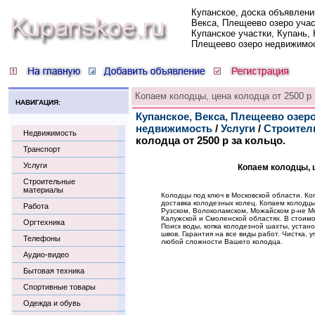
Купанское, доска объявлени
Векса, Плещеево озеро учас
Купанское участки, Купань, 
Плещеево озеро недвижимо
Копаем колодцы, цена колодца от 2500 р 
НАВИГАЦИЯ:
Купанское, Векса, Плещеево озеро
недвижимость
/
Услуги
/
Строител
Недвижимость
колодца от 2500 р за кольцо.
Транспорт
Услуги
Копаем колодцы, ц
Строительные
материалы
Колодцы под ключ в Московской области. Ко
доставка колодезных колец. Копаем колодц
Работа
Рузском, Волоколамском, Можайском р-не Мо
Калужской и Смоленской областях. В стоимо
Оргтехника
Поиск воды, копка колодезной шахты, устано
швов. Гарантия на все виды работ. Чистка, 
Телефоны
любой сложности Вашего колодца.
Аудио-видео
Бытовая техника
Спортивные товары
Одежда и обувь