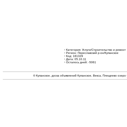
Категория: Услуги/Строительство и ремонт
Регион: Переславский р-он/Купанское
Код: 181329
Дата: 05.10.11
Осталось дней: -5061
© Купанское, доска объявлений Купанское, Векса, Плещеево озеро 