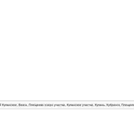
й Купанское, Векса, Плещеево озеро участки, Купанское участки, Купань, Кубринск, Плеще