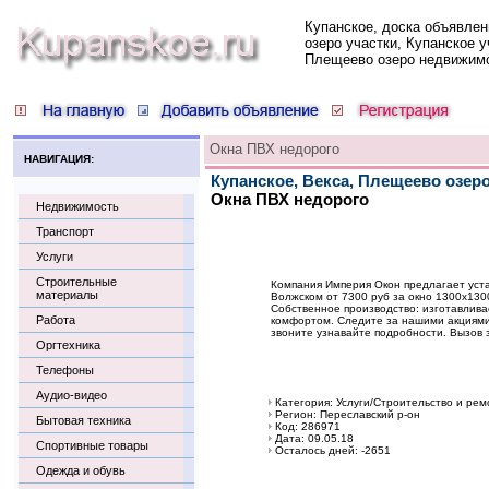
Купанское, доска объявлен
озеро участки, Купанское у
Плещеево озеро недвижим
Окна ПВХ недорого
НАВИГАЦИЯ:
Купанское, Векса, Плещеево озер
Окна ПВХ недорого
Недвижимость
Транспорт
Услуги
Строительные
Компания Империя Окон предлагает уста
материалы
Волжском от 7300 руб за окно 1300х130
Собственное производство: изготавливае
Работа
комфортом. Следите за нашими акциями 
звоните узнавайте подробности. Вызов 
Оргтехника
Телефоны
Аудио-видео
Категория: Услуги/Строительство и рем
Регион: Переславский р-он
Бытовая техника
Код: 286971
Дата: 09.05.18
Спортивные товары
Осталось дней: -2651
Одежда и обувь