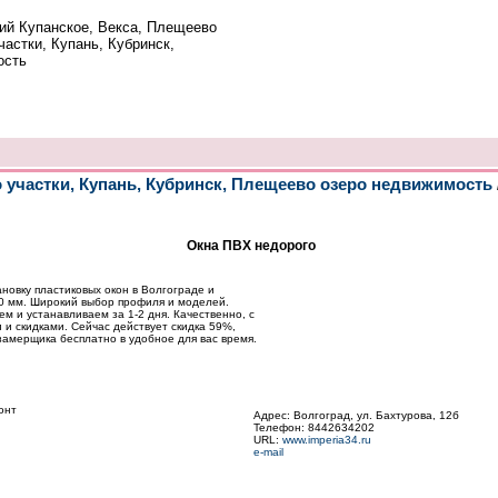
ий Купанское, Векса, Плещеево
частки, Купань, Кубринск,
ость
о участки, Купань, Кубринск, Плещеево озеро недвижимость
Окна ПВХ недорого
новку пластиковых окон в Волгограде и
0 мм. Широкий выбор профиля и моделей.
м и устанавливаем за 1-2 дня. Качественно, с
и скидками. Сейчас действует скидка 59%,
замерщика бесплатно в удобное для вас время.
онт
Адрес: Волгоград, ул. Бахтурова, 12б
Телефон: 8442634202
URL:
www.imperia34.ru
e-mail