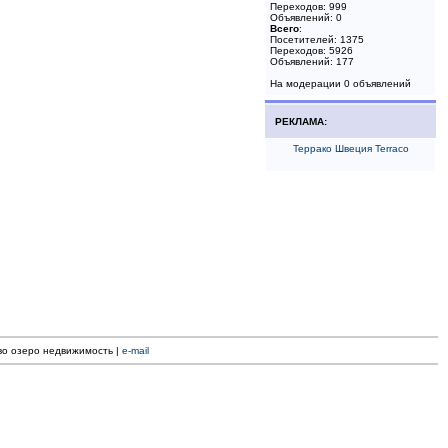
Переходов: 999
Объявлений: 0
Всего
:
Посетителей: 1375
Переходов: 5926
Объявлений: 177
На модерации 0 объявлений
РЕКЛАМА:
Террако Швеция Terraco
ево озеро недвижимость |
e-mail