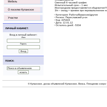
Мебель
Сменный 8 часовой график
Испытательный срок – 1 мес
Иногородним предоставляется общежитие!!!
О поселке Купанское
З/п – оклад + премии при перевыполнении 
Категория: Работа/Вакансии/другие
Регион: Переславский р-он
Участки
Код: 425443
Дата: 12.01.12
Осталось дней: -5334
ЛИЧНЫЙ КАБИНЕТ:
Вход в личный кабинет:
Имя
Пароль
ПОИСК:
© Купанское, доска объявлений Купанское, Векса, Плещеево озеро 