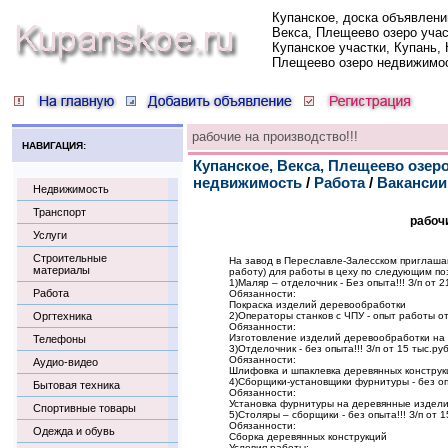
Купанское, доска объявлени
Векса, Плещеево озеро учас
Купанское участки, Купань, 
Плещеево озеро недвижимо
рабочие на производство!!!
НАВИГАЦИЯ:
Купанское, Векса, Плещеево озеро
недвижимость
/
Работа
/
Вакансии
Недвижимость
Транспорт
рабочи
Услуги
Строительные
На завод в Переславле-Залесском приглашаю
материалы
работу) для работы в цеху по следующим по
1)Маляр – отделочник - Без опыта!!! З/п от 2
Работа
Обязанности:
Покраска изделий деревообработки
Оргтехника
2)Операторы станков с ЧПУ - опыт работы от г
Обязанности:
Изготовление изделий деревообработки на
Телефоны
3)Отделочник - без опыта!!! З/п от 15 тыс.ру
Обязанности:
Аудио-видео
Шлифовка и шпаклевка деревянных конструк
4)Сборщики-установщики фурнитуры - без опы
Бытовая техника
Обязанности:
Установка фурнитуры на деревянные издел
Спортивные товары
5)Столяры – сборщики - без опыта!!! З/п от 1
Обязанности:
Одежда и обувь
Сборка деревянных конструкций
Условия работы: