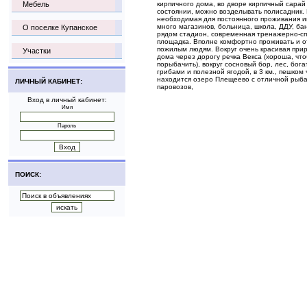
Мебель
кирпичного дома, во дворе кирпичный сарай
состоянии, можно возделывать полисадник. 
необходимая для постоянного проживания и
много магазинов, больница, школа, ДДУ, бан
О поселке Купанское
рядом стадион, современная тренажерно-с
площадка. Вполне комфортно проживать и о
пожилым людям. Вокруг очень красивая приро
Участки
дома через дорогу речка Векса (хороша, что
порыбачить), вокруг сосновый бор, лес, бог
грибами и полезной ягодой, в 3 км., пешком 
находится озеро Плещеево с отличной рыбал
ЛИЧНЫЙ КАБИНЕТ:
паровозов,
Вход в личный кабинет:
Имя
Пароль
ПОИСК: