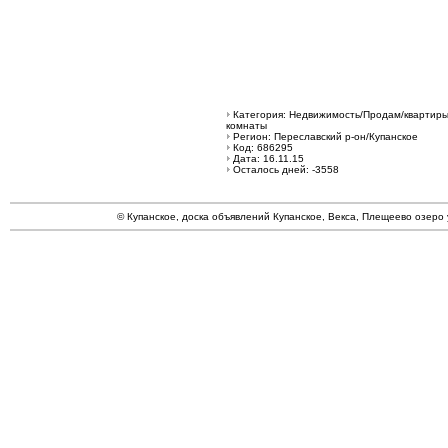
Категория: Недвижимость/Продам/квартиры
комнаты
Регион: Переславский р-он/Купанское
Код: 686295
Дата: 16.11.15
Осталось дней: -3558
© Купанское, доска объявлений Купанское, Векса, Плещеево озеро 