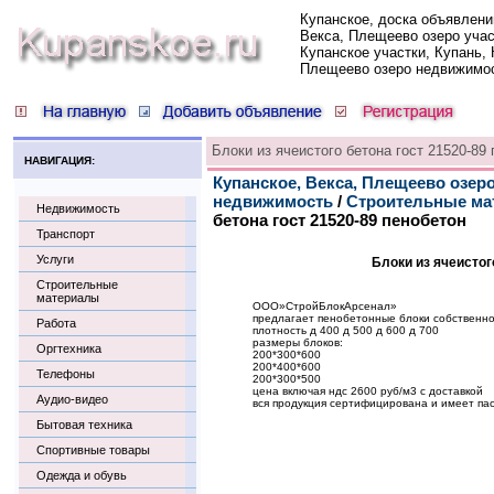
Купанское, доска объявлени
Векса, Плещеево озеро учас
Купанское участки, Купань, 
Плещеево озеро недвижимо
Блоки из ячеистого бетона гост 21520-89
НАВИГАЦИЯ:
Купанское, Векса, Плещеево озеро
недвижимость
/
Строительные ма
Недвижимость
бетона гост 21520-89 пенобетон
Транспорт
Услуги
Блоки из ячеистог
Строительные
материалы
ООО»СтройБлокАрсенал»
предлагает пенобетонные блоки собственно
Работа
плотность д 400 д 500 д 600 д 700
размеры блоков:
Оргтехника
200*300*600
200*400*600
Телефоны
200*300*500
цена включая ндс 2600 руб/м3 с доставкой
Аудио-видео
вся продукция сертифицирована и имеет пас
Бытовая техника
Спортивные товары
Одежда и обувь