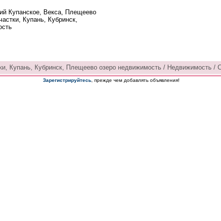
ий Купанское, Векса, Плещеево
частки, Купань, Кубринск,
ость
ки, Купань, Кубринск, Плещеево озеро недвижимость / Недвижимость / С
Зарегистрируйтесь
, прежде чем добавлять объявления!