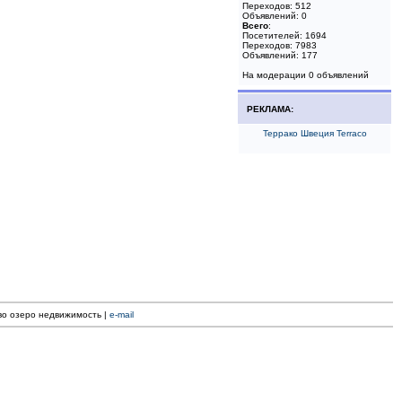
Переходов: 512
Объявлений: 0
Всего
:
Посетителей: 1694
Переходов: 7983
Объявлений: 177
На модерации 0 объявлений
РЕКЛАМА:
Террако Швеция Terraco
ево озеро недвижимость |
e-mail