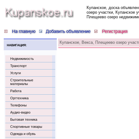
Купанское, доска объявлен
озеро участки, Купанское у
Плещеево озеро недвижим
Купанское, Векса, Плещеево озеро участ
НАВИГАЦИЯ:
Недвижимость
Транспорт
Услуги
Строительные
материалы
Работа
Оргтехника
Телефоны
Аудио-видео
Бытовая техника
Спортивные товары
Одежда и обувь