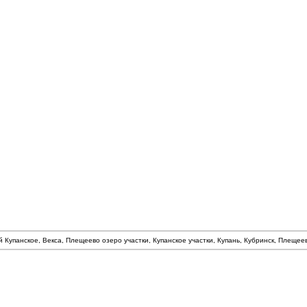
й Купанское, Векса, Плещеево озеро участки, Купанское участки, Купань, Кубринск, Плеще