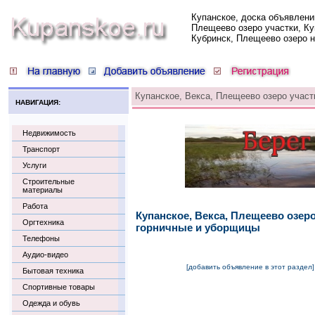
Купанское, доска объявлени
Плещеево озеро участки, Ку
Кубринск, Плещеево озеро 
Купанское, Векса, Плещеево озеро участ
НАВИГАЦИЯ:
Недвижимость
Транспорт
Услуги
Строительные
материалы
Работа
Купанское, Векса, Плещеево озер
Оргтехника
горничные и уборщицы
Телефоны
Аудио-видео
[добавить объявление в этот раздел]
Бытовая техника
Спортивные товары
Одежда и обувь