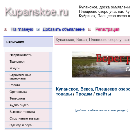
Купанское, доска объявлени
Плещеево озеро участки, Ку
Кубринск, Плещеево озеро 
Купанское, Векса, Плещеево озеро участ
НАВИГАЦИЯ:
Недвижимость
Транспорт
Услуги
Строительные
материалы
Работа
Купанское, Векса, Плещеево озер
Оргтехника
товары
/
Продам
/
скейты
Телефоны
Аудио-видео
[добавить объявление в этот раздел]
Бытовая техника
Спортивные товары
Одежда и обувь