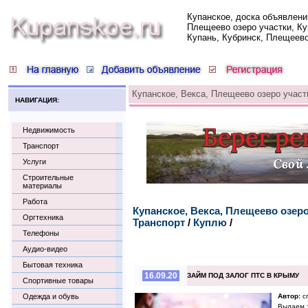
Купанское, доска объявлени
Плещеево озеро участки, Ку
Купань, Кубринск, Плещеев
Купанское, Векса, Плещеево озеро участ
НАВИГАЦИЯ:
Недвижимость
Транспорт
Услуги
Строительные
материалы
Работа
Купанское, Векса, Плещеево озер
Оргтехника
Транспорт
/
Куплю
/
Телефоны
Аудио-видео
Бытовая техника
16.09.20
ЗАЙМ ПОД ЗАЛОГ ПТС В КРЫМУ
Спортивные товары
Одежда и обувь
Автор:
c
Выдаем з