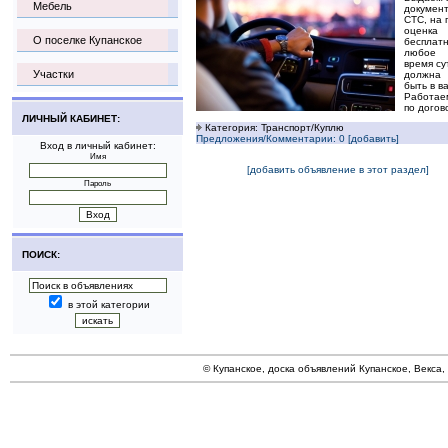
Мебель
документ
СТС, на 
оценка
О поселке Купанское
бесплатн
любое
время су
Участки
должна
быть в в
Работае
по догов
ЛИЧНЫЙ КАБИНЕТ:
Категория: Транспорт/Куплю
Предложения/Комментарии: 0 [добавить]
Вход в личный кабинет:
Имя
[добавить объявление в этот раздел]
Пароль
ПОИСК:
в этой категории
© Купанское, доска объявлений Купанское, Векса,