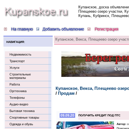
Купанское, доска объявлени
Плещеево озеро участки, Ку
Купань, Кубринск, Плещеев
Купанское, Векса, Плещеево озеро участ
НАВИГАЦИЯ:
Недвижимость
Транспорт
Услуги
Строительные
материалы
Работа
Купанское, Векса, Плещеево озер
Оргтехника
/
Продам
/
Телефоны
Аудио-видео
Бытовая техника
09.09.20
ПОЛУЧИТЬ КРЕДИТ ПОД ПТС
Спортивные товары
Одежда и обувь
Автор:
c
Поможем 