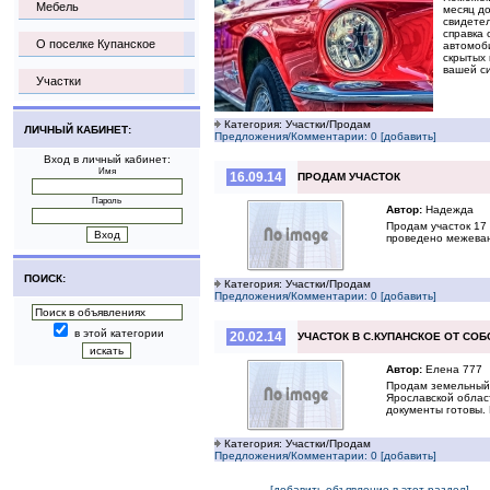
Мебель
месяц до
свидетел
справка 
О поселке Купанское
автомоби
скрытых 
вашей с
Участки
Категория: Участки/Продам
ЛИЧНЫЙ КАБИНЕТ:
Предложения/Комментарии: 0 [добавить]
Вход в личный кабинет:
Имя
16.09.14
ПРОДАМ УЧАСТОК
Пароль
Автор:
Надежда
Продам участок 17 
проведено межеван
ПОИСК:
Категория: Участки/Продам
Предложения/Комментарии: 0 [добавить]
в этой категории
20.02.14
УЧАСТОК В С.КУПАНСКОЕ ОТ СО
Автор:
Елена 777
Продам земельный 
Ярославской облас
документы готовы.
Категория: Участки/Продам
Предложения/Комментарии: 0 [добавить]
[добавить объявление в этот раздел]