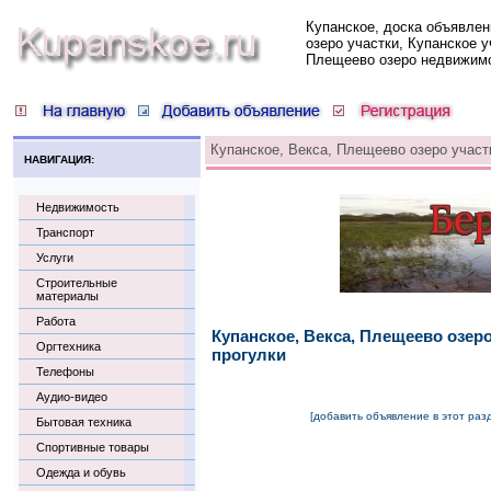
Купанское, доска объявлен
озеро участки, Купанское у
Плещеево озеро недвижим
Купанское, Векса, Плещеево озеро участ
НАВИГАЦИЯ:
Недвижимость
Транспорт
Услуги
Строительные
материалы
Работа
Купанское, Векса, Плещеево озер
Оргтехника
прогулки
Телефоны
Аудио-видео
[добавить объявление в этот раз
Бытовая техника
Спортивные товары
Одежда и обувь