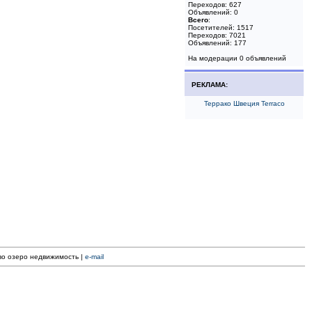
Переходов: 627
Объявлений: 0
Всего
:
Посетителей: 1517
Переходов: 7021
Объявлений: 177
На модерации 0 объявлений
РЕКЛАМА:
Террако Швеция Terraco
ево озеро недвижимость |
e-mail