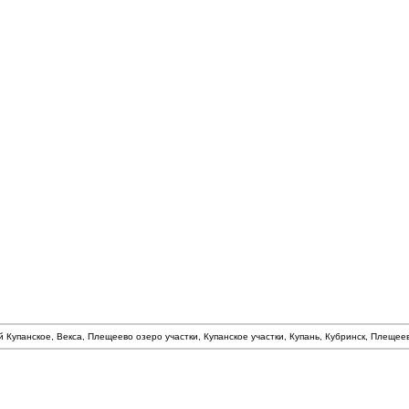
й Купанское, Векса, Плещеево озеро участки, Купанское участки, Купань, Кубринск, Плеще