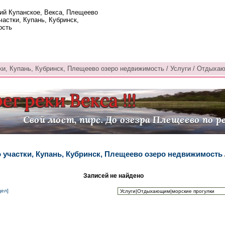
ий Купанское, Векса, Плещеево
частки, Купань, Кубринск,
ость
ки, Купань, Кубринск, Плещеево озеро недвижимость / Услуги / Отдыхаю
о участки, Купань, Кубринск, Плещеево озеро недвижимость
Записей не найдено
дел]