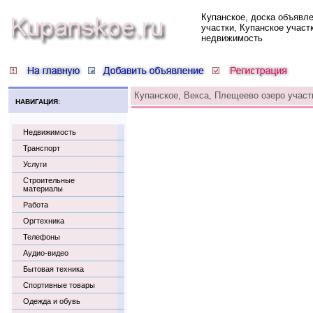
Купанское, доска объявл
участки, Купанское участ
недвижимость
Купанское, Векса, Плещеево озеро участк
НАВИГАЦИЯ:
Недвижимость
Транспорт
Услуги
Строительные
материалы
Работа
Оргтехника
Телефоны
Аудио-видео
Бытовая техника
Спортивные товары
Одежда и обувь