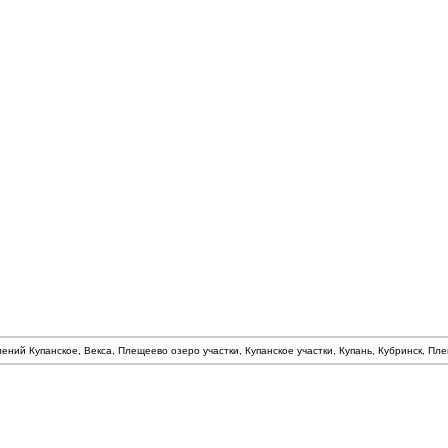
лений Купанское, Векса, Плещеево озеро участки, Купанское участки, Купань, Кубринск, П