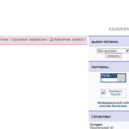
8.8.2026 8:
ные / грузовые перевозки / Добавление записи /
ВЫБОР РЕГИОНА:
ПАРТНЕРЫ:
Неофициальный сай
поселка Купаснкое
СТАТИСТИКА:
Сегодня
:
Посетителей: 97