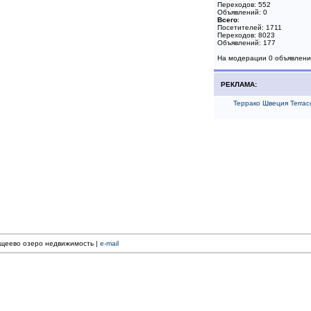
Переходов: 552
Объявлений: 0
Всего
:
Посетителей: 1711
Переходов: 8023
Объявлений: 177
На модерации 0 объявлен
РЕКЛАМА:
Террако Швеция Terrac
лещеево озеро недвижимость |
e-mail