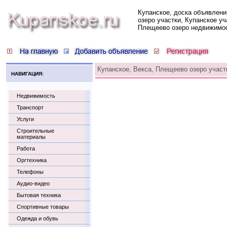
Купанское, доска объявлени
озеро участки, Купанское уч
Плещеево озеро недвижимо
Купанское, Векса, Плещеево озеро участк
НАВИГАЦИЯ:
Недвижимость
Транспорт
Услуги
Строительные
материалы
Работа
Оргтехника
Телефоны
Аудио-видео
Бытовая техника
Спортивные товары
Одежда и обувь